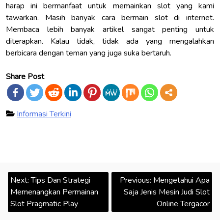
harap ini bermanfaat untuk memainkan slot yang kami
tawarkan. Masih banyak cara bermain slot di internet.
Membaca lebih banyak artikel sangat penting untuk
diterapkan. Kalau tidak, tidak ada yang mengalahkan
berbicara dengan teman yang juga suka bertaruh.
Share Post
P
Informasi Terkini
o
s
t
e
P
d
Next:
Tips Dan Strategi
Previous:
Mengetahui Apa
i
o
Memenangkan Permainan
Saja Jenis Mesin Judi Slot
n
s
Slot Pragmatic Play
Online Tergacor