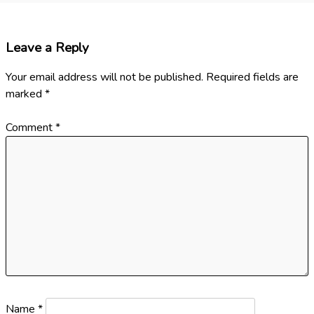
t
n
Leave a Reply
a
Your email address will not be published.
Required fields are
v
marked
*
i
Comment
*
g
a
t
i
o
n
Name
*