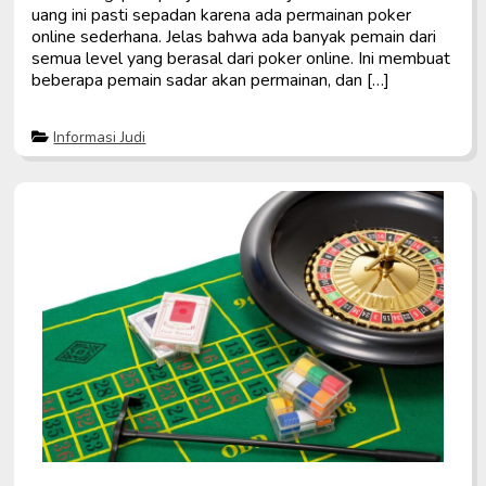
uang ini pasti sepadan karena ada permainan poker
online sederhana. Jelas bahwa ada banyak pemain dari
semua level yang berasal dari poker online. Ini membuat
beberapa pemain sadar akan permainan, dan […]
P
Informasi Judi
o
s
t
e
d
i
n