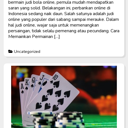
bermain judi bola online, pemula mudah mendapatkan
saran yang solid. Belakangan ini, perbankan online di
Indonesia sedang naik daun. Salah satunya adalah judi
online yang populer dari sabang sampai merauke. Dalam
hal judi online, wajar saja untuk memenangkan
persaingan, tidak selalu pemenang atau pecundang. Cara
Memainkan Permainan […]
P
Uncategorized
o
s
t
e
d
i
n