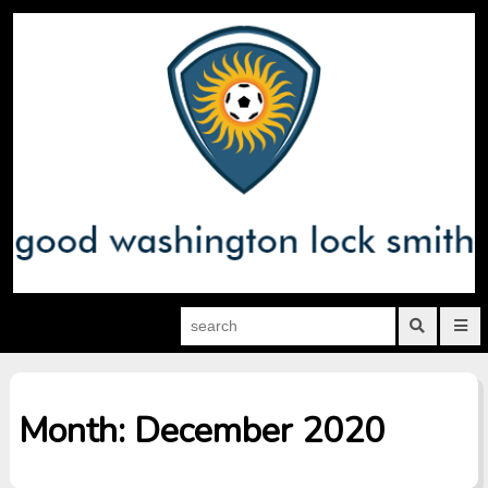
S
k
i
p
t
o
c
o
n
t
e
n
S
t
P
e
r
S
a
i
u
m
b
r
a
m
c
r
i
h
Month:
December 2020
y
t
M
s
f
e
e
o
n
a
r
u
r