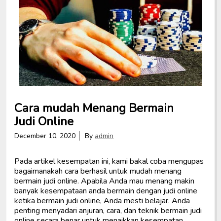
Cara mudah Menang Bermain
Judi Online
December 10, 2020
By
admin
Pada artikel kesempatan ini, kami bakal coba mengupas
bagaimanakah cara berhasil untuk mudah menang
bermain judi online. Apabila Anda mau menang makin
banyak kesempataan anda bermain dengan judi online
ketika bermain judi online, Anda mesti belajar. Anda
penting menyadari anjuran, cara, dan teknik bermain judi
online secara benar untuk menaikkan kesempatan