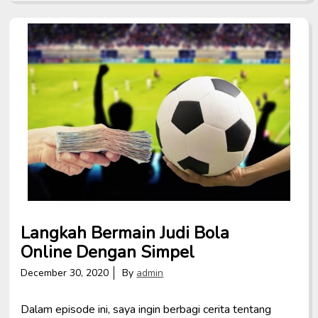
:
c
h
f
o
r
m
Langkah Bermain Judi Bola
Online Dengan Simpel
December 30, 2020
By
admin
Dalam episode ini, saya ingin berbagi cerita tentang