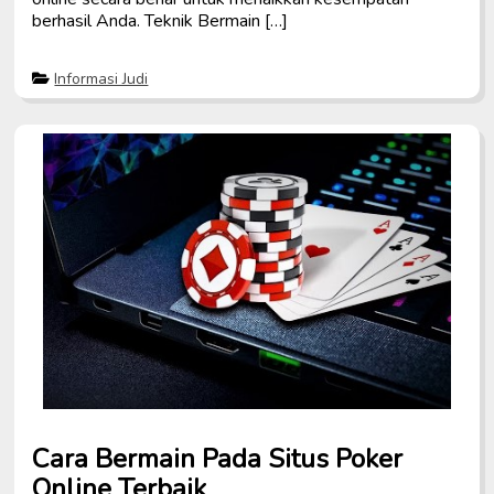
berhasil Anda. Teknik Bermain […]
P
Informasi Judi
o
s
t
e
d
i
n
Cara Bermain Pada Situs Poker
Online Terbaik