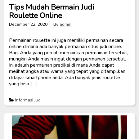
Tips Mudah Bermain Judi
Roulette Online
December 22, 2020
By
admin
Permainan roulette ini juga memiliki permainan secara
online dimana ada banyak permainan situs judi online.
Bagi Anda yang pernah memainkan permainan tersebut,
mungkin Anda masih ingat dengan permainan tersebut.
Ini adalah permainan prediksi di mana Anda dapat
melihat angka atau warna yang tepat yang ditampilkan
di layar smartphone anda. Ada banyak jenis roulette
yang bisa […]
P
Informasi Judi
o
s
t
e
d
i
n