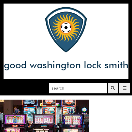
S
k
i
p
t
o
c
o
n
t
e
n
S
t
P
e
r
S
a
i
u
m
b
r
a
m
c
r
i
h
y
t
M
s
f
e
e
o
n
a
r
u
r