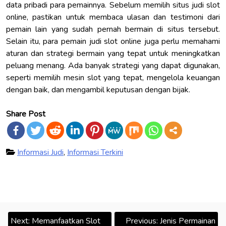
data pribadi para pemainnya. Sebelum memilih situs judi slot
online, pastikan untuk membaca ulasan dan testimoni dari
pemain lain yang sudah pernah bermain di situs tersebut.
Selain itu, para pemain judi slot online juga perlu memahami
aturan dan strategi bermain yang tepat untuk meningkatkan
peluang menang. Ada banyak strategi yang dapat digunakan,
seperti memilih mesin slot yang tepat, mengelola keuangan
dengan baik, dan mengambil keputusan dengan bijak.
Share Post
P
Informasi Judi
,
Informasi Terkini
o
s
t
e
P
d
Next:
Memanfaatkan Slot
Previous:
Jenis Permainan
i