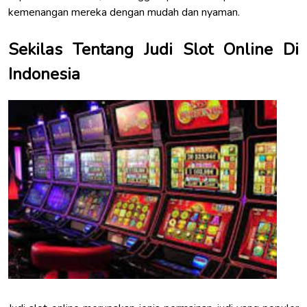
kemenangan mereka dengan mudah dan nyaman.
Sekilas Tentang Judi Slot Online Di
Indonesia