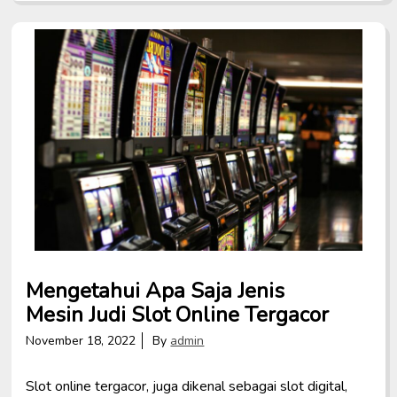
:
c
h
f
o
r
m
Mengetahui Apa Saja Jenis
Mesin Judi Slot Online Tergacor
November 18, 2022
By
admin
Slot online tergacor, juga dikenal sebagai slot digital,